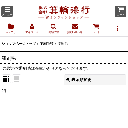
メニュー
カート
カテゴリ
マイページ
商品検索
お問い合わせ
カート
ショップページトップ
>
▼刷毛類
>
漆刷毛
漆刷毛
泉製の本通刷毛は在庫かぎりとなっております。
表示順変更
閉じる
2
件
表示数
:
並び順
: