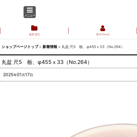
メニュー
カテゴリ
マイページ
ショップページトップ
>
新着情報
>
丸盆 尺5 栃、φ455ｘ33（No.264）
丸盆 尺5 栃、φ455ｘ33（No.264）
2025
01
17
年
月
日