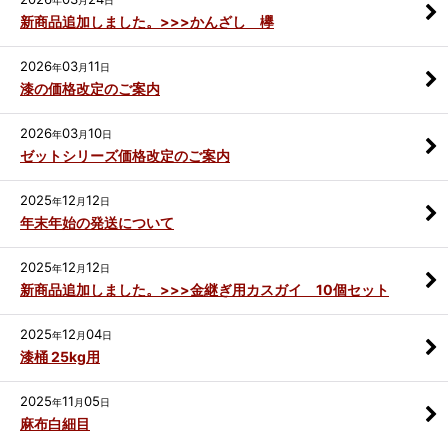
新商品追加しました。>>>かんざし 欅
2026
03
11
年
月
日
漆の価格改定のご案内
2026
03
10
年
月
日
ゼットシリーズ価格改定のご案内
2025
12
12
年
月
日
年末年始の発送について
2025
12
12
年
月
日
新商品追加しました。>>>金継ぎ用カスガイ 10個セット
2025
12
04
年
月
日
漆桶 25kg用
2025
11
05
年
月
日
麻布白細目