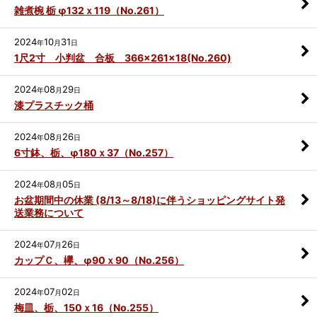
雑煮椀 栃 φ132ｘ119（No.261）
2024
10
31
年
月
日
1尺2寸 小判盆 合板 366×261×18(No.260)
2024
08
29
年
月
日
漆プラスチック桶
2024
08
26
年
月
日
6寸鉢、栃、φ180ｘ37（No.257）
2024
08
05
年
月
日
お盆期間中の休業 (8/13～8/18)に伴うショッピングサイト発
送業務について
2024
07
26
年
月
日
カップＣ、欅、φ90ｘ90（No.256）
2024
07
02
年
月
日
梅皿、栃、150ｘ16（No.255）