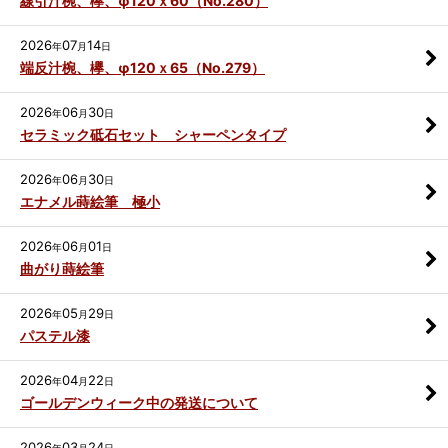
線引汁椀、欅、φ120ｘ60（No.280）
2026
07
14
年
月
日
端反汁椀、欅、φ120ｘ65（No.279）
2026
06
30
年
月
日
セラミック砥石セット シャーペンタイプ
2026
06
30
年
月
日
エナメル蒔絵筆 極小
2026
06
01
年
月
日
曲がり蒔絵筆
2026
05
29
年
月
日
パステル漆
2026
04
22
年
月
日
ゴールデンウィーク中の発送について
2026
03
24
年
月
日