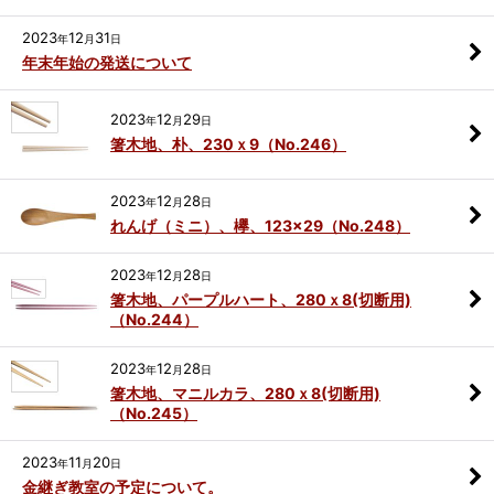
2023
12
31
年
月
日
年末年始の発送について
2023
12
29
年
月
日
箸木地、朴、230ｘ9（No.246）
2023
12
28
年
月
日
れんげ（ミニ）、欅、123×29（No.248）
2023
12
28
年
月
日
箸木地、パープルハート、280ｘ8(切断用)
（No.244）
2023
12
28
年
月
日
箸木地、マニルカラ、280ｘ8(切断用)
（No.245）
2023
11
20
年
月
日
金継ぎ教室の予定について。