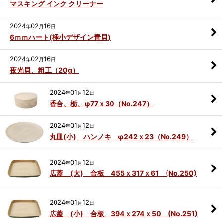
マスキング インク クリーナー
2024
02
16
年
月
日
6ｍｍハート(極小デザイン青貝)
2024
02
16
年
月
日
夜光貝、粗工（20g）
2024
01
12
年
月
日
香合、栃、φ77ｘ30（No.247）
2024
01
12
年
月
日
丸皿(小) ハンノキ φ242ｘ23（No.249）
2024
01
12
年
月
日
広蓋 (大) 合板 455ｘ317ｘ61 (No.250)
2024
01
12
年
月
日
広蓋 (小) 合板 394ｘ274ｘ50 (No.251)