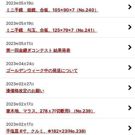
2023
05
19
年
月
日
ミニ手鏡 姫鏡、合板、105×90×7（No.240）
2023
05
19
年
月
日
ミニ手鏡 勾玉、合板、125×79×7（No.241）
2023
05
11
年
月
日
第一回金継ぎコンテスト 結果発表
2023
04
24
年
月
日
ゴールデンウィーク中の発送について
2023
02
27
年
月
日
漆価格改定のお願い
2023
02
17
年
月
日
箸木地、マラス、278ｘ7(切断用) （No.239）
2023
02
17
年
月
日
手塩皿 6寸、クルミ、Φ182×23(No.238)