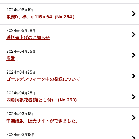
2024
06
19
年
月
日
飯椀D、欅、φ115ｘ64（No.254）
2024
05
28
年
月
日
送料値上げのお知らせ
2024
04
25
年
月
日
爪盤
2024
04
25
年
月
日
ゴールデンウィーク中の発送について
2024
04
25
年
月
日
四角胴張花器(落とし付) (No.253)
2024
03
18
年
月
日
中国語版 販売サイトができました。
2024
03
18
年
月
日