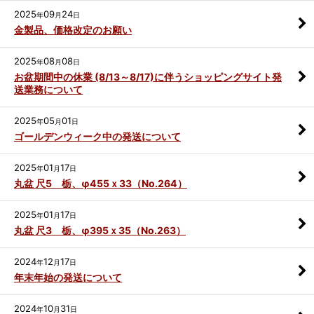
2025
09
24
年
月
日
金製品、価格改定のお願い
2025
08
08
年
月
日
お盆期間中の休業 (8/13～8/17)に伴うショッピングサイト発
送業務について
2025
05
01
年
月
日
ゴールデンウィーク中の発送について
2025
01
17
年
月
日
丸盆 尺5 栃、φ455ｘ33（No.264）
2025
01
17
年
月
日
丸盆 尺3 栃、φ395ｘ35（No.263）
2024
12
17
年
月
日
年末年始の発送について
2024
10
31
年
月
日