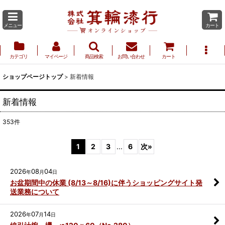
メニュー
カート
カテゴリ
マイページ
商品検索
お問い合わせ
カート
ショップページトップ
>
新着情報
新着情報
353
件
1
2
3
...
6
次
»
2026
08
04
年
月
日
お盆期間中の休業 (8/13～8/16)に伴うショッピングサイト発
送業務について
2026
07
14
年
月
日