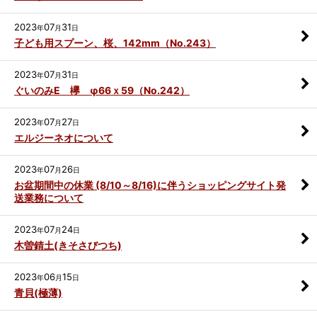
2023
07
31
年
月
日
子ども用スプーン、桜、142mm（No.243）
2023
07
31
年
月
日
ぐいのみE 欅 φ66ｘ59（No.242）
2023
07
27
年
月
日
エルジーネオについて
2023
07
26
年
月
日
お盆期間中の休業 (8/10～8/16)に伴うショッピングサイト発
送業務について
2023
07
24
年
月
日
木曽錆土(きそさびつち)
2023
06
15
年
月
日
青貝(極薄)