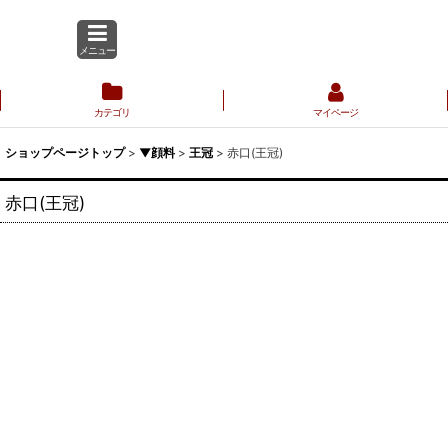
メニュー
カテゴリ
マイページ
ショップページトップ
>
▼顔料
>
王冠
>
赤口(王冠)
赤口(王冠)