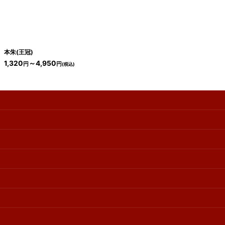
本朱(王冠)
1,320
～4,950
円
円
(税込)