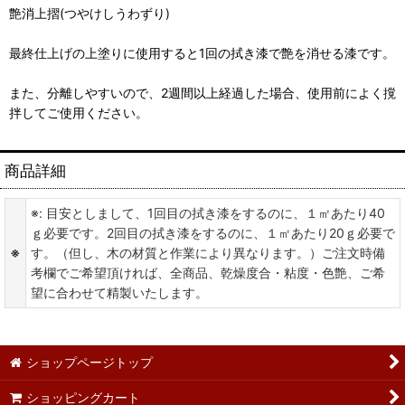
艶消上摺(つやけしうわずり)
最終仕上げの上塗りに使用すると1回の拭き漆で艶を消せる漆です。
また、分離しやすいので、2週間以上経過した場合、使用前によく撹
拌してご使用ください。
商品詳細
※: 目安としまして、1回目の拭き漆をするのに、１㎡あたり40
ｇ必要です。2回目の拭き漆をするのに、１㎡あたり20ｇ必要で
※
す。（但し、木の材質と作業により異なります。）ご注文時備
考欄でご希望頂ければ、全商品、乾燥度合・粘度・色艶、ご希
望に合わせて精製いたします。
ショップページトップ
ショッピングカート