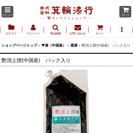
メニュー
カート
カテゴリ
マイページ
商品検索
お問い合わせ
カート
ショップページトップ
>
▼漆（中国産）
>
透漆
>
艶消上摺(中国産) パック入り
艶消上摺(中国産) パック入り