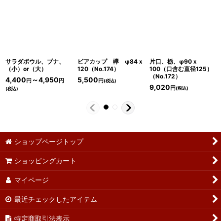
サラダボウル、ブナ、
ビアカップ 欅 φ84ｘ
片口、栃、φ90ｘ
（小）or（大）
120（No.174）
100（口含む直径125）
（No.172）
4,400
～4,950
5,500
円
円
円
(税込)
9,020
円
(税込)
(税込)
ショップページトップ
ショッピングカート
マイページ
最近チェックしたアイテム
特定商取引法表示