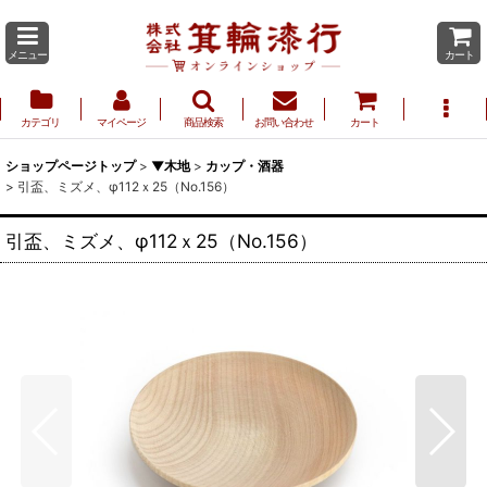
メニュー
カート
カテゴリ
マイページ
商品検索
お問い合わせ
カート
ショップページトップ
>
▼木地
>
カップ・酒器
>
引盃、ミズメ、φ112ｘ25（No.156）
引盃、ミズメ、φ112ｘ25（No.156）