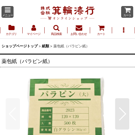
メニュー
カート
カテゴリ
マイページ
商品検索
お問い合わせ
カート
ショップページトップ
>
紙類
>
薬包紙（パラピン紙）
薬包紙（パラピン紙）