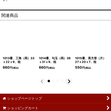
関連商品
1013番、三角（両）33
1014番、勾玉（両）36
1015番、長方形（片）
ｘ22ｘ9、桂
ｘ31ｘ9、桂
27ｘ20ｘ7、桂
660
660
550
円
円
円
(税込)
(税込)
(税込)
ショップページトップ
ショッピングカート