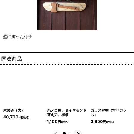
壁に飾った様子
関連商品
木製斧（大）
糸ノコ用、ダイヤモンド
ガラス定盤（すりガラ
替え刃、極細
ス）
40,700
円
(税込)
1,100
3,850
円
円
(税込)
(税込)