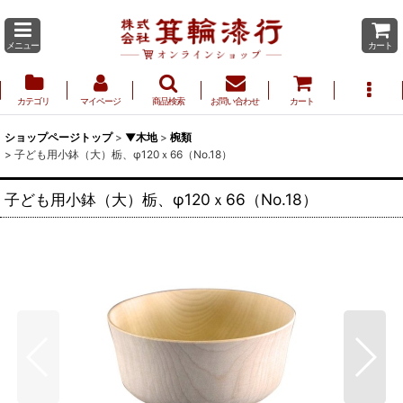
メニュー
カート
カテゴリ
マイページ
商品検索
お問い合わせ
カート
ショップページトップ
>
▼木地
>
椀類
>
子ども用小鉢（大）栃、φ120ｘ66（No.18）
子ども用小鉢（大）栃、φ120ｘ66（No.18）