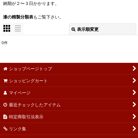
納期が２〜３日かかります。
漆の精製分類表
もご覧下さい。
表示順変更
閉じる
0
件
表示数
:
並び順
:
ショップページトップ
ショッピングカート
絞り込む
マイページ
最近チェックしたアイテム
特定商取引法表示
リンク集