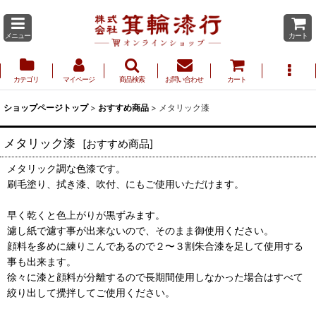
メニュー
カート
カテゴリ
マイページ
商品検索
お問い合わせ
カート
ショップページトップ
>
おすすめ商品
>
メタリック漆
メタリック漆
[
おすすめ商品
]
メタリック調な色漆です。
刷毛塗り、拭き漆、吹付、にもご使用いただけます。
早く乾くと色上がりが黒ずみます。
濾し紙で濾す事が出来ないので、そのまま御使用ください。
顔料を多めに練りこんであるので２〜３割朱合漆を足して使用する
事も出来ます。
徐々に漆と顔料が分離するので長期間使用しなかった場合はすべて
絞り出して攪拌してご使用ください。