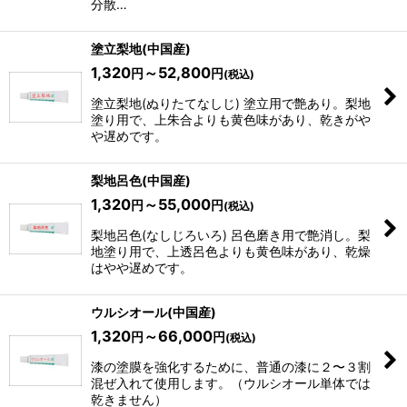
分散…
塗立梨地(中国産)
1,320
～52,800
円
円
(税込)
塗立梨地(ぬりたてなしじ) 塗立用で艶あり。梨地
塗り用で、上朱合よりも黄色味があり、乾きがや
や遅めです。
梨地呂色(中国産)
1,320
～55,000
円
円
(税込)
梨地呂色(なしじろいろ) 呂色磨き用で艶消し。梨
地塗り用で、上透呂色よりも黄色味があり、乾燥
はやや遅めです。
ウルシオール(中国産)
1,320
～66,000
円
円
(税込)
漆の塗膜を強化するために、普通の漆に２〜３割
混ぜ入れて使用します。（ウルシオール単体では
乾きません）