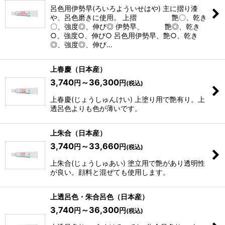
呂色用伊勢早(ろいろよういせはや) 主に摺り漆
や、呂色磨きに使用。 上摺 艶〇、乾き
〇、強度◎、伸び◎ 伊勢早、 艶◎、乾き
○、強度○、伸び○ 呂色用伊勢早、艶○、乾き
◎、強度◎、伸び…
上春慶（日本産）
3,740
～36,300
円
円
(税込)
上春慶(じょうしゅんけい) 上塗り用で艶有り。上
透呂色よりも色が薄いです。
上朱合（日本産）
3,740
～33,660
円
円
(税込)
上朱合(じょうしゅあい) 塗立用で艶があり透明性
が良い。顔料と混ぜても使用します。
上透呂色・朱合呂色（日本産）
3,740
～36,300
円
円
(税込)