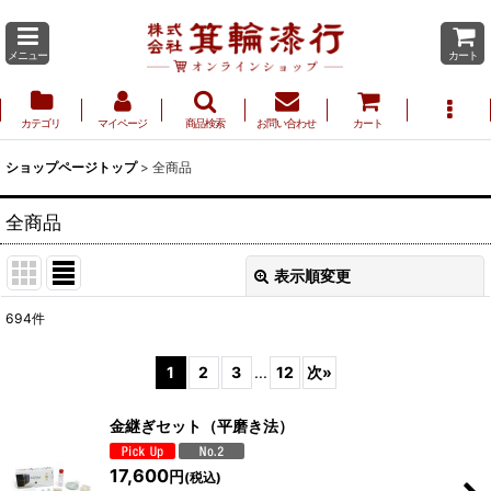
メニュー
カート
カテゴリ
マイページ
商品検索
お問い合わせ
カート
ショップページトップ
>
全商品
全商品
表示順変更
閉じる
694
件
表示数
:
1
2
3
...
12
次
»
並び順
:
金継ぎセット（平磨き法）
17,600
絞り込む
円
(税込)