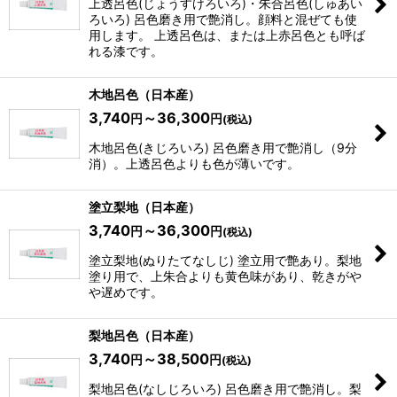
上透呂色(じょうすけろいろ)・朱合呂色(しゅあい
ろいろ) 呂色磨き用で艶消し。顔料と混ぜても使
用します。 上透呂色は、または上赤呂色とも呼ば
れる漆です。
木地呂色（日本産）
3,740
～36,300
円
円
(税込)
木地呂色(きじろいろ) 呂色磨き用で艶消し（9分
消）。上透呂色よりも色が薄いです。
塗立梨地（日本産）
3,740
～36,300
円
円
(税込)
塗立梨地(ぬりたてなしじ) 塗立用で艶あり。梨地
塗り用で、上朱合よりも黄色味があり、乾きがや
や遅めです。
梨地呂色（日本産）
3,740
～38,500
円
円
(税込)
梨地呂色(なしじろいろ) 呂色磨き用で艶消し。梨