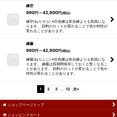
練空
990
～42,900
円
円
(税込)
練空(ねりそら) ※呂色練は朱合練よりも割高にな
ります。 顔料のロットが変わることで色や特性が
変わることがあります。
練藤
990
～42,900
円
円
(税込)
練藤(ねりふじ) ※呂色練は朱合練よりも割高にな
ります。 練藤は長期間保存しておくと堅くなるこ
とがあります。 顔料のロットが変わることで色や
特性が変わることがあります。
1
2
3
...
12
次
»
ショップページトップ
ショッピングカート