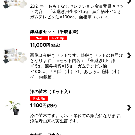
2021年 おもてなしセレクション金賞受賞 ※セッ
ト内容： 「金継ぎ用生漆×15g、練弁柄漆×15ｇ、
ガムテレピン油×100cc、面相筆（小）×…
銀継ぎセット（平磨き法）
11,000
円
(税込)
画像は金継ぎセットです。銀継ぎセットのお届け
となります。 ※セット内容： 「金継ぎ用生漆
×15g、練弁柄漆×15ｇ、ガムテンピン油
×100cc、面相筆（小）×1、あしらい毛棒（小）
×1、純銀磨…
漆の苗木（ポット入）
1,100
円
(税込)
漆の苗木です。 ポット単位での販売になります。
浄法寺由来の実生苗です。