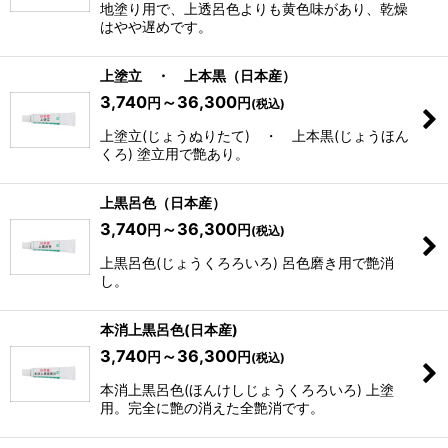
地塗り用で、上透呂色よりも黄色味があり、乾燥
はやや遅めです。
上塗立 ・ 上本黒（日本産）
3,740
～36,300
円
円
(税込)
上塗立(じょうぬりたて) ・ 上本黒(じょうほん
くろ) 塗立用で艶あり。
上黒呂色（日本産）
3,740
～36,300
円
円
(税込)
上黒呂色(じょうくろろいろ) 呂色磨き用で艶消
し。
本消上黒呂色(日本産)
3,740
～36,300
円
円
(税込)
本消上黒呂色(ほんけしじょうくろろいろ) 上塗
用。完全に艶の消えた全艶消です。