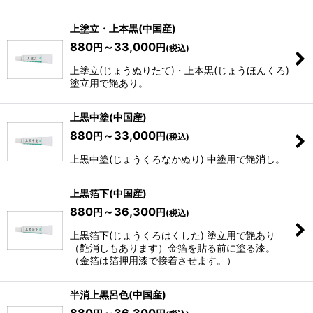
上塗立・上本黒(中国産)
880
～33,000
円
円
(税込)
上塗立(じょうぬりたて)・上本黒(じょうほんくろ)
塗立用で艶あり。
上黒中塗(中国産)
880
～33,000
円
円
(税込)
上黒中塗(じょうくろなかぬり) 中塗用で艶消し。
上黒箔下(中国産)
880
～36,300
円
円
(税込)
上黒箔下(じょうくろはくした) 塗立用で艶あり
（艶消しもあります）金箔を貼る前に塗る漆。
（金箔は箔押用漆で接着させます。）
半消上黒呂色(中国産)
880
～36,300