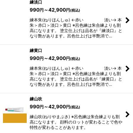
練淡口
990
～42,900
円
円
(税込)
練本朱(ねりほんしゅ) ←赤い 淡い→ 本
朱＞赤口＞淡口＞黄口 ※呂色練は朱合練よりも割
高になります。 塗立仕上げは品名が『練淡口』と
なり艶があります。呂色仕上げは半艶消で…
練黄口
990
～42,900
円
円
(税込)
練本朱(ねりほんしゅ) ←赤い 淡い→ 本
朱＞赤口＞淡口＞黄口 ※呂色練は朱合練よりも割
高になります。 塗立仕上げは品名が『練黄口』と
なり艶があります。呂色仕上げは半艶消で…
練山吹
990
～42,900
円
円
(税込)
練山吹(ねりやまぶき) ※呂色練は朱合練よりも割
高になります。 顔料のロットが変わることで色や
特性が変わることがあります。