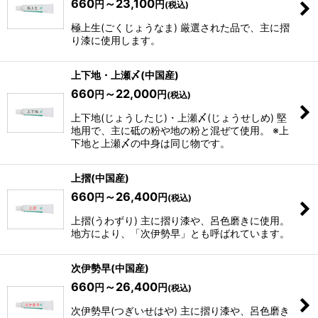
660
～23,100
円
円
(税込)
極上生(ごくじょうなま) 厳選された品で、主に摺
り漆に使用します。
上下地・上瀬〆(中国産)
660
～22,000
円
円
(税込)
上下地(じょうしたじ)・上瀬〆(じょうせしめ) 堅
地用で、主に砥の粉や地の粉と混ぜて使用。 ※上
下地と上瀬〆の中身は同じ物です。
上摺(中国産)
660
～26,400
円
円
(税込)
上摺(うわずり) 主に摺り漆や、呂色磨きに使用。
地方により、「次伊勢早」とも呼ばれています。
次伊勢早(中国産)
660
～26,400
円
円
(税込)
次伊勢早(つぎいせはや) 主に摺り漆や、呂色磨き