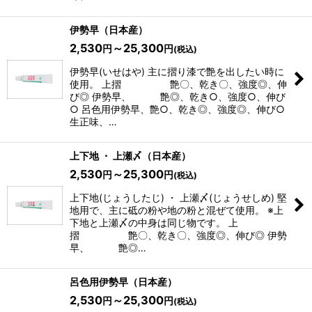
伊勢早（日本産）
2,530
～25,300
円
円
(税込)
伊勢早(いせはや) 主に摺り漆で艶を出したい時に
使用。 上摺 艶〇、乾き〇、強度◎、伸
び◎ 伊勢早、 艶◎、乾き○、強度○、伸び
○ 呂色用伊勢早、艶○、乾き◎、強度◎、伸び○
生正味、…
上下地 ・ 上瀬〆（日本産）
2,530
～25,300
円
円
(税込)
上下地(じょうしたじ) ・ 上瀬〆(じょうせしめ) 堅
地用で、主に砥の粉や地の粉と混ぜて使用。 ※上
下地と上瀬〆の中身は同じ物です。 上
摺 艶〇、乾き〇、強度◎、伸び◎ 伊勢
早、 艶◎…
呂色用伊勢早（日本産）
2,530
～25,300
円
円
(税込)