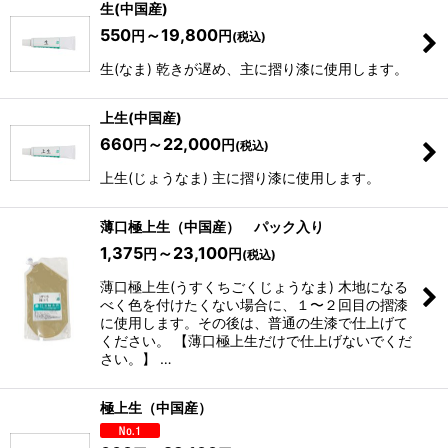
生(中国産)
550
～19,800
円
円
(税込)
生(なま) 乾きが遅め、主に摺り漆に使用します。
上生(中国産)
660
～22,000
円
円
(税込)
上生(じょうなま) 主に摺り漆に使用します。
薄口極上生（中国産） パック入り
1,375
～23,100
円
円
(税込)
薄口極上生(うすくちごくじょうなま) 木地になる
べく色を付けたくない場合に、１〜２回目の摺漆
に使用します。その後は、普通の生漆で仕上げて
ください。 【薄口極上生だけで仕上げないでくだ
さい。】 …
極上生（中国産）