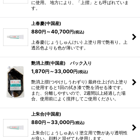
に使用。 地方により、「上摺」とも呼ばれていま
す。
上春慶(中国産)
880
～40,700
円
円
(税込)
上春慶(じょうしゅんけい) 上塗り用で艶有り。上
透呂色よりも色が薄いです。
艶消上摺(中国産) パック入り
1,870
～33,000
円
円
(税込)
艶消上摺(つやけしうわずり) 最終仕上げの上塗り
に使用すると1回の拭き漆で艶を消せる漆です。
また、分離しやすいので、2週間以上経過した場
合、使用前によく撹拌してご使用ください。
上朱合(中国産)
880
～33,000
円
円
(税込)
上朱合(じょうしゅあい) 塗立用で艶があり透明性
が良い。顔料と混ぜても使用します。