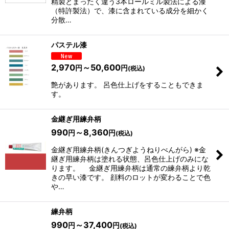
精製とまったく違う3本ロールミル製法による漆
（特許製法）で、漆に含まれている成分を細かく
分散…
パステル漆
2,970
～50,600
円
円
(税込)
艶があります。 呂色仕上げをすることもできま
す。
金継ぎ用練弁柄
990
～8,360
円
円
(税込)
金継ぎ用練弁柄(きんつぎようねりべんがら) ※金
継ぎ用練弁柄は塗れる状態、呂色仕上げのみにな
ります。 金継ぎ用練弁柄は通常の練弁柄より乾
きの早い漆です。 顔料のロットが変わることで色
や…
練弁柄
990
～37,400
円
円
(税込)