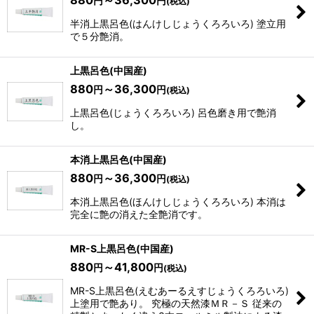
円
円
(税込)
半消上黒呂色(はんけしじょうくろろいろ) 塗立用
で５分艶消。
上黒呂色(中国産)
880
～36,300
円
円
(税込)
上黒呂色(じょうくろろいろ) 呂色磨き用で艶消
し。
本消上黒呂色(中国産)
880
～36,300
円
円
(税込)
本消上黒呂色(ほんけしじょうくろろいろ) 本消は
完全に艶の消えた全艶消です。
MR-S上黒呂色(中国産)
880
～41,800
円
円
(税込)
MR-S上黒呂色(えむあーるえすじょうくろろいろ)
上塗用で艶あり。 究極の天然漆ＭＲ－Ｓ 従来の