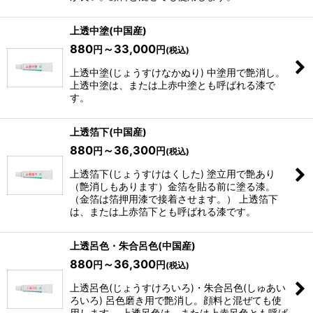
上透中塗(中国産)
880
～33,000
円
円
(税込)
上透中塗(じょうすけなかぬり) 中塗用で艶消し。
上透中塗は、または上赤中塗とも呼ばれる漆で
す。
上透箔下(中国産)
880
～36,300
円
円
(税込)
上透箔下(じょうすけはくした) 塗立用で艶あり
（艶消しもあります）金箔を貼る前に塗る漆。
（金箔は箔押用漆で接着させます。） 上透箔下
は、または上赤箔下とも呼ばれる漆です。
上透呂色・朱合呂色(中国産)
880
～36,300
円
円
(税込)
上透呂色(じょうすけろいろ)・朱合呂色(しゅあい
ろいろ) 呂色磨き用で艶消し。顔料と混ぜても使
用します。 上透呂色は、または上赤呂色とも呼ば