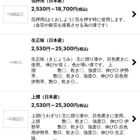
箔押用（日本産）
2,530
～18,700
円
円
(税込)
箔押用(はくおしよう) 箔を押す時に使用します。
（金箔や銀箔を接着させる為の漆です）
生正味（日本産）
2,530
～25,300
円
円
(税込)
生正味（きじょうみ） 主に摺り漆や、呂色磨きに
使用。 伸びが良く、色が薄い漆です。 上
摺 艶〇、乾き〇、強度◎、伸び◎ 伊勢
早、 艶◎、乾き○、強度○、伸び○ 呂色用
伊勢早、艶○、乾き◎…
上摺（日本産）
2,530
～25,300
円
円
(税込)
上摺(うわずり) 主に摺り漆や、呂色磨きに使用。
上摺 艶〇、乾き〇、強度◎、伸び◎ 伊
勢早、 艶◎、乾き○、強度○、伸び○ 呂色
用伊勢早、艶○、乾き◎、強度◎、伸び○ 生正
味、 …