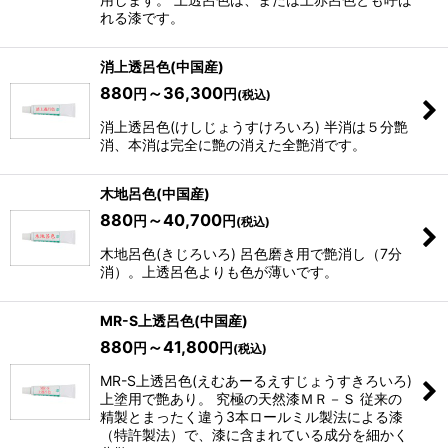
れる漆です。
消上透呂色(中国産)
880
～36,300
円
円
(税込)
消上透呂色(けしじょうすけろいろ) 半消は５分艶
消、本消は完全に艶の消えた全艶消です。
木地呂色(中国産)
880
～40,700
円
円
(税込)
木地呂色(きじろいろ) 呂色磨き用で艶消し（7分
消）。上透呂色よりも色が薄いです。
MR-S上透呂色(中国産)
880
～41,800
円
円
(税込)
MR-S上透呂色(えむあーるえすじょうすきろいろ)
上塗用で艶あり。 究極の天然漆ＭＲ－Ｓ 従来の
精製とまったく違う3本ロールミル製法による漆
（特許製法）で、漆に含まれている成分を細かく