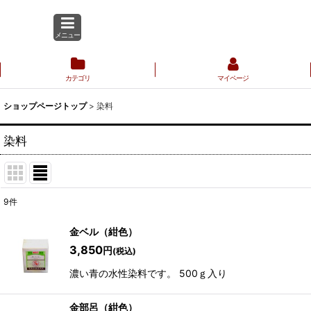
メニュー
カテゴリ
マイページ
ショップページトップ
>
染料
染料
9
件
表示数
:
金ベル（紺色）
3,850
円
(税込)
並び順
:
濃い青の水性染料です。 500ｇ入り
金部呂（紺色）