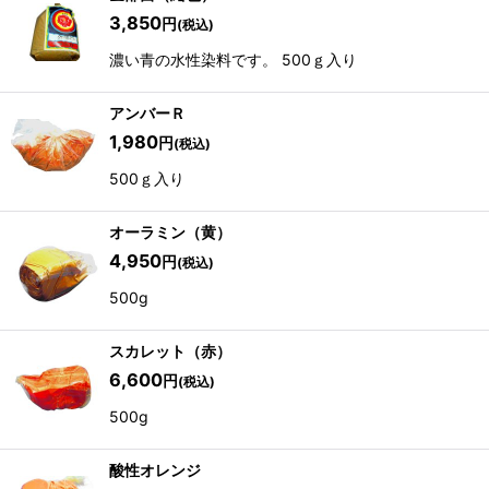
3,850
円
(税込)
濃い青の水性染料です。 500ｇ入り
アンバーＲ
1,980
円
(税込)
500ｇ入り
オーラミン（黄）
4,950
円
(税込)
500g
スカレット（赤）
6,600
円
(税込)
500g
酸性オレンジ