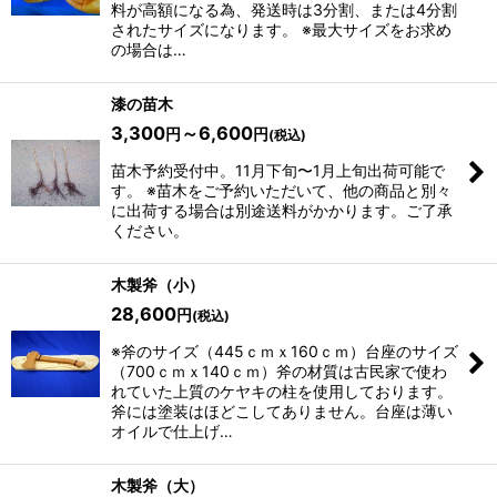
料が高額になる為、発送時は3分割、または4分割
されたサイズになります。 ※最大サイズをお求め
の場合は…
漆の苗木
3,300
～6,600
円
円
(税込)
苗木予約受付中。11月下旬〜1月上旬出荷可能で
す。 ※苗木をご予約いただいて、他の商品と別々
に出荷する場合は別途送料がかかります。ご了承
ください。
木製斧（小）
28,600
円
(税込)
※斧のサイズ（445ｃｍｘ160ｃｍ）台座のサイズ
（700ｃｍｘ140ｃｍ）斧の材質は古民家で使わ
れていた上質のケヤキの柱を使用しております。
斧には塗装はほどこしてありません。台座は薄い
オイルで仕上げ…
木製斧（大）