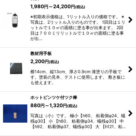
1,980
～24,200
円
円
(税込)
※初期表示価格は、1リットル入りの価格です。 ※
写真は、2リットル入りのものです。 1回目は１リ
ットルで１０㎡の面積に塗る事が出来ます。 2回
目は７００ミリリットルで１０㎡の面積に塗る事
が出…
教材用手板
2,200
円
(税込)
横14cm、縦13cm、厚さ0.9cm 漆塗りの手板で
す。塗装の見本、テストに使用します。 敷き板に
も使えます。
ホットビンツケ付ツク棒
880
～1,320
円
円
(税込)
写真は（小）です。 極小【h60、 粘着側φ24、蟻
桟φ30】 小 【h60、 粘着側φ34、蟻桟φ30】 中
【h92、 粘着側φ37、蟻桟φ30】 大 【h121、粘…