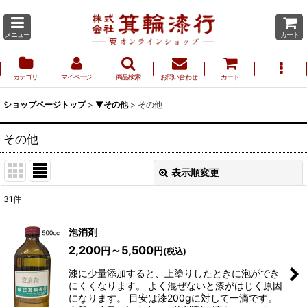
メニュー
カート
カテゴリ
マイページ
商品検索
お問い合わせ
カート
ショップページトップ
>
▼その他
>
その他
その他
表示順変更
閉じる
31
件
表示数
:
泡消剤
2,200
～5,500
円
円
(税込)
並び順
:
漆に少量添加すると、上塗りしたときに泡ができ
にくくなります。 よく混ぜないと漆がはじく原因
絞り込む
になります。 目安は漆200gに対して一滴です。