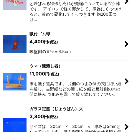
と呼ばれる特殊な樹脂が先端についているツク棒
です。 アイロンで軽く溶かして、漆器にくっつけ
ると、冷めて硬化してくっつきます 約200回つ
け…
吸付ゴム球
4,400
円
(税込)
吸盤側の直径＝6.5cm
ウマ（漆漉し器）
11,000
円
(税込)
漆を漉す道具です。 片側のつまみ側の穴に細い紐
を通し、吉野紙などの濃し紙を紐と反対側の木の
間に挟み つまみを回して絞り漉してください。
ガラス定盤（じょうばん）大
3,300
円
(税込)
サイズは 30cm × 30cm × 厚みは5mmと
なっております。 漆を顔料と混ぜ合わせる時や錆