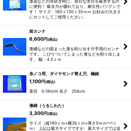
漆器などの水研ぎ時に、余分な水分を吸水するの
に便利！ 吸水力が優れており、耐久性バツグンで
す！ サイズ：180ｘ130ｘ35ｍｍ お好みの大きさ
にカットしてご使用ください。
前カンナ
6,600
円
(税込)
漆桶などの固まった漆を削り出す片手用のカンナ
です。 こびりついてしまった漆などを削り出しま
す。 幅：4.5ｃｍ
糸ノコ用、ダイヤモンド替え刃、極細
1,100
円
(税込)
直径 0.18m/m 長さ 256cm
漆綿（うるしわた）
3,300
円
(税込)
サイズ（縦190ｃｍ×横26ｃｍ×厚さ5ｍｍ〜1ｃ
ｍ） 上記は最大サイズですが、最大サイズでは送