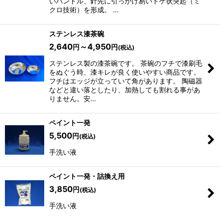
いハンドル、針先に引っかけ易いトゲ状突起（ミ
クロ技術）を形成。 …
ステンレス漆茶碗
2,640
～4,950
円
円
(税込)
ステンレス製の漆茶碗です。 茶碗のフチで漆刷毛
をぬぐう時、漆キレが良く使いやすい商品です。
フチはエッジが立っていて角があります。 陶磁器
などと違い落としたり、加熱しても割れる事があ
りません。安…
ペイント一発
5,500
円
(税込)
手洗い液
ペイント一発・詰換え用
3,850
円
(税込)
手洗い液