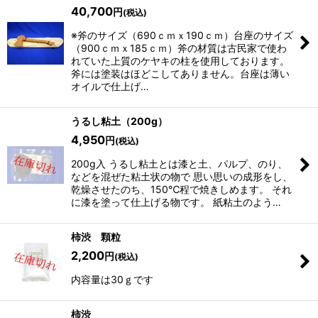
40,700
円
(税込)
※斧のサイズ（690ｃｍｘ190ｃｍ）台座のサイズ
（900ｃｍｘ185ｃｍ）斧の材質は古民家で使わ
れていた上質のケヤキの柱を使用しております。
斧には塗装はほどこしてありません。台座は薄い
オイルで仕上げ…
うるし粘土（200g）
4,950
円
(税込)
200g入 うるし粘土とは漆と土、パルプ、のり、
などを混ぜた粘土状の物で 思い思いの成形をし、
乾燥させたのち、150℃程で焼きしめます。 それ
に漆を塗って仕上げる物です。 紙粘土のよう…
柿渋 顆粒
2,200
円
(税込)
内容量は30ｇです
柿渋