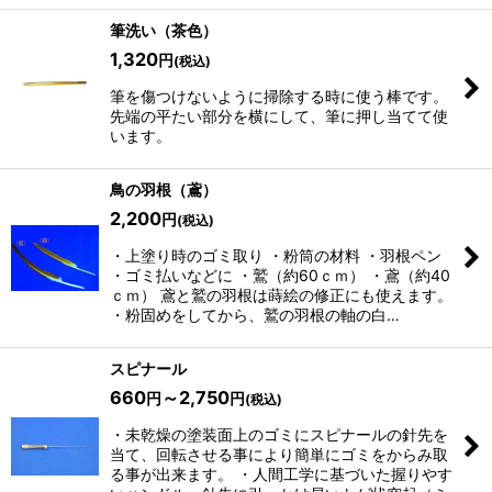
筆洗い（茶色）
1,320
円
(税込)
筆を傷つけないように掃除する時に使う棒です。
先端の平たい部分を横にして、筆に押し当てて使
います。
鳥の羽根（鳶）
2,200
円
(税込)
・上塗り時のゴミ取り ・粉筒の材料 ・羽根ペン
・ゴミ払いなどに ・鷲（約60ｃｍ） ・鳶（約40
ｃｍ） 鳶と鷲の羽根は蒔絵の修正にも使えます。
・粉固めをしてから、鷲の羽根の軸の白…
スピナール
660
～2,750
円
円
(税込)
・未乾燥の塗装面上のゴミにスピナールの針先を
当て、回転させる事により簡単にゴミをからみ取
る事が出来ます。 ・人間工学に基づいた握りやす