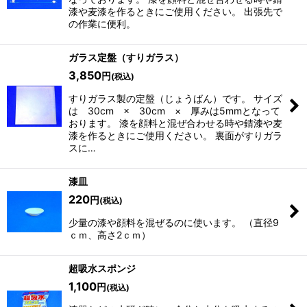
漆や麦漆を作るときにご使用ください。 出張先で
の作業に便利。
ガラス定盤（すりガラス）
3,850
円
(税込)
すりガラス製の定盤（じょうばん）です。 サイズ
は 30cm × 30cm × 厚みは5mmとなって
おります。 漆を顔料と混ぜ合わせる時や錆漆や麦
漆を作るときにご使用ください。 裏面がすりガラ
スに…
漆皿
220
円
(税込)
少量の漆や顔料を混ぜるのに使います。 （直径9
ｃｍ、高さ2ｃｍ）
超吸水スポンジ
1,100
円
(税込)