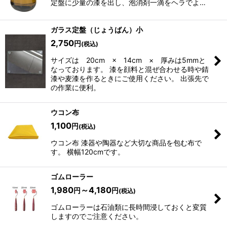
定盤に少量の漆を出し、泡消剤一滴をヘラでよ…
ガラス定盤（じょうばん）小
2,750
円
(税込)
サイズは 20cm × 14cm × 厚みは5mmと
なっております。 漆を顔料と混ぜ合わせる時や錆
漆や麦漆を作るときにご使用ください。 出張先で
の作業に便利。
ウコン布
1,100
円
(税込)
ウコン布 漆器や陶器など大切な商品を包む布で
す。 横幅120cmです。
ゴムローラー
1,980
～4,180
円
円
(税込)
ゴムローラーは石油類に長時間浸しておくと変質
しますのでご注意ください。