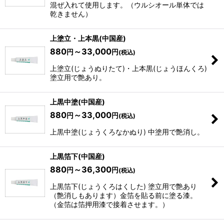
混ぜ入れて使用します。（ウルシオール単体では
乾きません）
上塗立・上本黒(中国産)
880
～33,000
円
円
(税込)
上塗立(じょうぬりたて)・上本黒(じょうほんくろ)
塗立用で艶あり。
上黒中塗(中国産)
880
～33,000
円
円
(税込)
上黒中塗(じょうくろなかぬり) 中塗用で艶消し。
上黒箔下(中国産)
880
～36,300
円
円
(税込)
上黒箔下(じょうくろはくした) 塗立用で艶あり
（艶消しもあります）金箔を貼る前に塗る漆。
（金箔は箔押用漆で接着させます。）