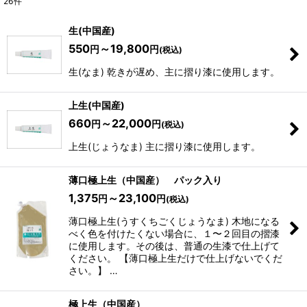
26
件
サブカテゴリ
:
生(中国産)
550
～19,800
円
円
(税込)
表示数
:
生(なま) 乾きが遅め、主に摺り漆に使用します。
並び順
:
上生(中国産)
660
～22,000
円
円
(税込)
絞り込む
上生(じょうなま) 主に摺り漆に使用します。
薄口極上生（中国産） パック入り
1,375
～23,100
円
円
(税込)
薄口極上生(うすくちごくじょうなま) 木地になる
べく色を付けたくない場合に、１〜２回目の摺漆
に使用します。その後は、普通の生漆で仕上げて
ください。 【薄口極上生だけで仕上げないでくだ
さい。】 …
極上生（中国産）