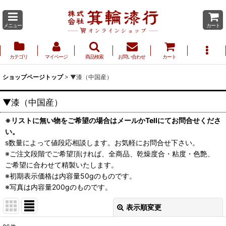
メニュー
カート
カテゴリ
マイページ
商品検索
お問い合わせ
カート
ショップページトップ
>
▼漆（中国産）
▼漆（中国産）
※リストに無い物をご希望の場合はメールかTellにてお問合せくださ
い。
s数量によって値段応相談します。お気軽にお問合せ下さい。
※ご注文段階でご希望頂ければ、全商品、乾燥度合・粘度・色艶、
ご希望に合わせて精製いたします。
※初期表示価格は内容量50gのものです。
※写真は内容量200gのものです。
表示順変更
閉じる