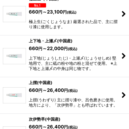
660
～23,100
円
円
(税込)
極上生(ごくじょうなま) 厳選された品で、主に摺
り漆に使用します。
上下地・上瀬〆(中国産)
660
～22,000
円
円
(税込)
上下地(じょうしたじ)・上瀬〆(じょうせしめ) 堅
地用で、主に砥の粉や地の粉と混ぜて使用。 ※上
下地と上瀬〆の中身は同じ物です。
上摺(中国産)
660
～26,400
円
円
(税込)
上摺(うわずり) 主に摺り漆や、呂色磨きに使用。
地方により、「次伊勢早」とも呼ばれています。
次伊勢早(中国産)
660
～26,400
円
円
(税込)