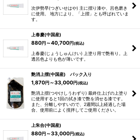
次伊勢早(つぎいせはや) 主に摺り漆や、呂色磨き
に使用。 地方により、「上摺」とも呼ばれていま
す。
上春慶(中国産)
880
～40,700
円
円
(税込)
上春慶(じょうしゅんけい) 上塗り用で艶有り。上
透呂色よりも色が薄いです。
艶消上摺(中国産) パック入り
1,870
～33,000
円
円
(税込)
艶消上摺(つやけしうわずり) 最終仕上げの上塗り
に使用すると1回の拭き漆で艶を消せる漆です。
また、分離しやすいので、2週間以上経過した場
合、使用前によく撹拌してご使用ください。
上朱合(中国産)
880
～33,000
円
円
(税込)