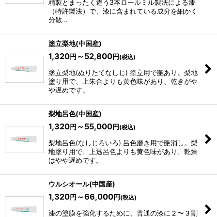
精製とまったく違う3本ロールミル製法による漆
（特許製法）で、漆に含まれている成分を細かく
分散…
塗立梨地(中国産)
1,320
～52,800
円
円
(税込)
塗立梨地(ぬりたてなしじ) 塗立用で艶あり。梨地
塗り用で、上朱合よりも黄色味があり、乾きがや
や遅めです。
梨地呂色(中国産)
1,320
～55,000
円
円
(税込)
梨地呂色(なしじろいろ) 呂色磨き用で艶消し。梨
地塗り用で、上透呂色よりも黄色味があり、乾燥
はやや遅めです。
ウルシオール(中国産)
1,320
～66,000
円
円
(税込)
漆の塗膜を強化するために、普通の漆に２〜３割