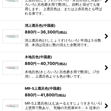
ろいろ) 呂色磨き用で艶消し。顔料と混ぜても使
用します。 上透呂色は、または上赤呂色とも呼ば
れる漆です。
消上透呂色(中国産)
880
～36,300
円
円
(税込)
消上透呂色(けしじょうすけろいろ) 半消は５分艶
消、本消は完全に艶の消えた全艶消です。
木地呂色(中国産)
880
～40,700
円
円
(税込)
木地呂色(きじろいろ) 呂色磨き用で艶消し（7分
消）。上透呂色よりも色が薄いです。
MR-S上透呂色(中国産)
880
～41,800
円
円
(税込)
MR-S上透呂色(えむあーるえすじょうすきろいろ)
上塗用で艶あり。 究極の天然漆ＭＲ－Ｓ 従来の