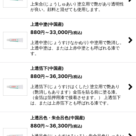
上朱合(じょうしゅあい) 塗立用で艶があり透明性
が良い。顔料と混ぜても使用します。
上透中塗(中国産)
880
～33,000
円
円
(税込)
上透中塗(じょうすけなかぬり) 中塗用で艶消し。
上透中塗は、または上赤中塗とも呼ばれる漆で
す。
上透箔下(中国産)
880
～36,300
円
円
(税込)
上透箔下(じょうすけはくした) 塗立用で艶あり
（艶消しもあります）金箔を貼る前に塗る漆。
（金箔は箔押用漆で接着させます。） 上透箔下
は、または上赤箔下とも呼ばれる漆です。
上透呂色・朱合呂色(中国産)
880
～36,300
円
円
(税込)
上透呂色(じょうすけろいろ)・朱合呂色(しゅあい