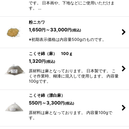
です。 日本画や、下地などにご使用いただけま
す。 …
粉ニカワ
1,650
～33,000
円
円
(税込)
※初期表示価格は内容量500gのものです。
こくそ綿（麻） 100ｇ
1,320
円
(税込)
原材料は麻となっております。 日本製です。 こ
くそ作業時、糊漆に混入して使用します。 内容量
100gです。
こくそ綿（漂白麻）
550
～3,300
円
円
(税込)
原材料は麻となっております。 内容量100gで
す。