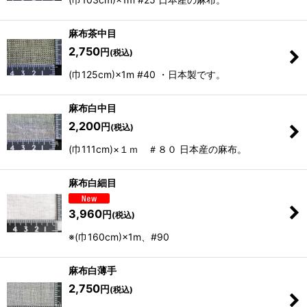
麻布茶中目
2,750
円
(税込)
(巾125cm)×1m #40 ・日本製です。
麻布白中目
2,200
円
(税込)
(巾111cm)×１ｍ ＃８０ 日本産の麻布。
麻布白細目
3,960
円
(税込)
※(巾160cm)×1m、#90
麻布白薄手
2,750
円
(税込)