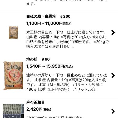
ます。
白砥の粉・白霧粉 ＃260
1,100
～11,000
円
円
(税込)
木工類の目止め、下地、仕上げに適しています。
山科産 内容量：1Kg ※写真は20kg入りの物です。
白砥の粉を粉末にした物が白霧粉です。 ※20kgで
購入の場合は別途送料をい…
地の粉 ＃60
1,540
～15,950
円
円
(税込)
漆塗りの厚塗り・下地・目止めなどに適していま
す。 山科産 内容量：1Kg ※写真は20kg入りの物
です。 比重（Ｍ－地の粉）：1リットル容器に
480ｇ 比重（山科地の粉）：1リットル容…
麻布茶粗目
2,420
円
(税込)
(巾103cm)×1m #25 日本産の麻布。