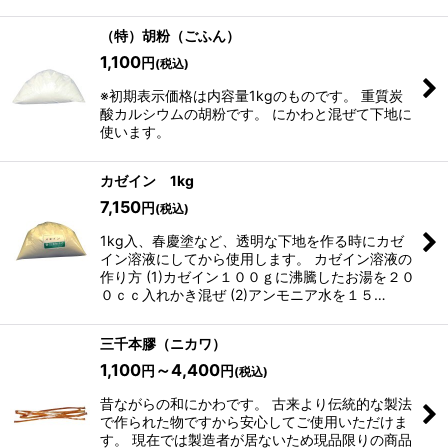
（特）胡粉（ごふん）
1,100
円
(税込)
※初期表示価格は内容量1kgのものです。 重質炭
酸カルシウムの胡粉です。 にかわと混ぜて下地に
使います。
カゼイン 1kg
7,150
円
(税込)
1kg入、春慶塗など、透明な下地を作る時にカゼ
イン溶液にしてから使用します。 カゼイン溶液の
作り方 (1)カゼイン１００ｇに沸騰したお湯を２０
０ｃｃ入れかき混ぜ (2)アンモニア水を１５…
三千本膠（ニカワ）
1,100
～4,400
円
円
(税込)
昔ながらの和にかわです。 古来より伝統的な製法
で作られた物ですから安心してご使用いただけま
す。 現在では製造者が居ないため現品限りの商品