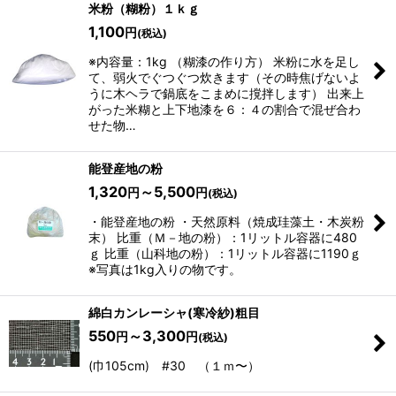
米粉（糊粉）１ｋｇ
1,100
円
(税込)
※内容量：1kg （糊漆の作り方） 米粉に水を足し
て、弱火でぐつぐつ炊きます（その時焦げないよ
うに木ヘラで鍋底をこまめに撹拌します） 出来上
がった米糊と上下地漆を６：４の割合で混ぜ合わ
せた物…
能登産地の粉
1,320
～5,500
円
円
(税込)
・能登産地の粉 ・天然原料（焼成珪藻土・木炭粉
末） 比重（Ｍ－地の粉）：1リットル容器に480
ｇ 比重（山科地の粉）：1リットル容器に1190ｇ
※写真は1kg入りの物です。
綿白カンレーシャ(寒冷紗)粗目
550
～3,300
円
円
(税込)
(巾105cm) #30 （１ｍ〜）