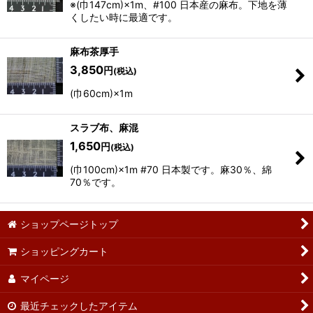
※(巾147cm)×1m、#100 日本産の麻布。下地を薄
くしたい時に最適です。
麻布茶厚手
3,850
円
(税込)
(巾60cm)×1m
スラブ布、麻混
1,650
円
(税込)
(巾100cm)×1m #70 日本製です。麻30％、綿
70％です。
ショップページトップ
ショッピングカート
マイページ
最近チェックしたアイテム