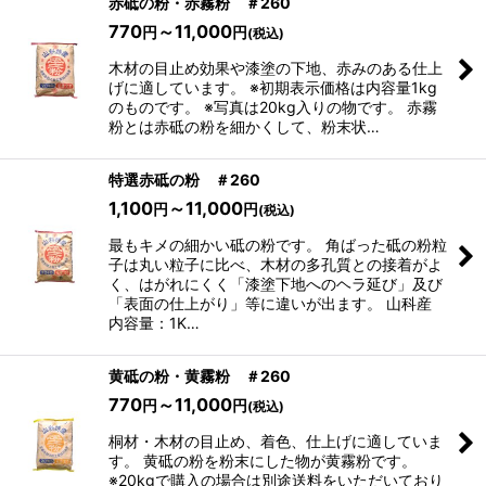
赤砥の粉・赤霧粉 ＃260
770
～11,000
円
円
(税込)
木材の目止め効果や漆塗の下地、赤みのある仕上
げに適しています。 ※初期表示価格は内容量1kg
のものです。 ※写真は20kg入りの物です。 赤霧
粉とは赤砥の粉を細かくして、粉末状…
特選赤砥の粉 ＃260
1,100
～11,000
円
円
(税込)
最もキメの細かい砥の粉です。 角ばった砥の粉粒
子は丸い粒子に比べ、木材の多孔質との接着がよ
く、はがれにくく「漆塗下地へのヘラ延び」及び
「表面の仕上がり」等に違いが出ます。 山科産
内容量：1K…
黄砥の粉・黄霧粉 ＃260
770
～11,000
円
円
(税込)
桐材・木材の目止め、着色、仕上げに適していま
す。 黄砥の粉を粉末にした物が黄霧粉です。
※20kgで購入の場合は別途送料をいただいており