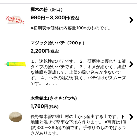
欅木の粉（細口）
990
～3,300
円
円
(税込)
※初期表示価格は内容量100gのものです。
マジック拾いパテ（200ｇ）
2,200
円
(税込)
１、速乾性のパテです。 ２、研磨性に優れた１液
タイプの拾いパテです。 ３、キメが細かく、緻密
な塗膜を形成して、上塗の吸い込みが少ないで
す。 ４、ヘラの延びが良く、パテ付けがスムーズ
です。 ５、…
木曽錆土(きそさびつち)
1,760
円
(税込)
長野県木曽郡楢川村の山から産出する土です。下
地漆と混ぜて堅牢な下地を作ります。 ※写真は1個
(約330〜380g)の物です。手作りのものでばらつ
きがあります。