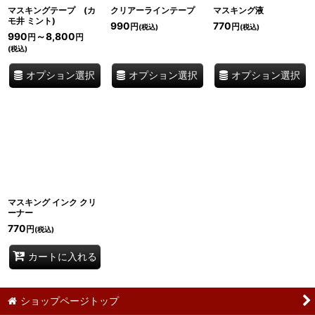
マスキングテープ (カ
クリアーラインテープ
マスキング液
モ井 ミント)
990
770
円
円
(税込)
(税込)
990
～8,800
円
円
(税込)
オプション選択
オプション選択
オプション選択
マスキング インク クリ
ーナー
770
円
(税込)
カートに入れる
ショップページトップ