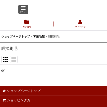
メニュー
カテゴリ
マイページ
ショップページトップ
>
▼刷毛類
>
胴摺刷毛
胴摺刷毛
0
件
表示数
:
並び順
:
ショップページトップ
ショッピングカート