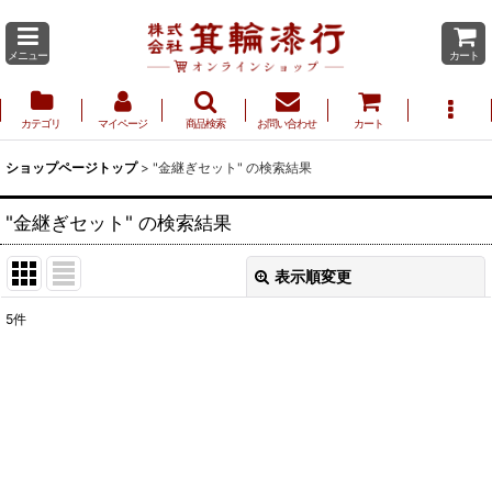
メニュー
カート
カテゴリ
マイページ
商品検索
お問い合わせ
カート
ショップページトップ
>
"金継ぎセット"
の
検索結果
"金継ぎセット"
の
検索結果
表示順変更
閉じる
5
件
商品検索
:
表示数
:
並び順
: