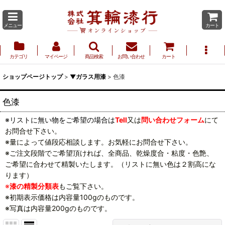
メニュー
カート
カテゴリ
マイページ
商品検索
お問い合わせ
カート
ショップページトップ
>
▼ガラス用漆
>
色漆
色漆
※リストに無い物をご希望の場合は
Tell
又は
問い合わせフォーム
にて
お問合せ下さい。
※量によって値段応相談します。お気軽にお問合せ下さい。
※ご注文段階でご希望頂ければ、全商品、乾燥度合・粘度・色艶、
ご希望に合わせて精製いたします。（リストに無い色は２割高にな
ります）
※
漆の精製分類表
もご覧下さい。
※初期表示価格は内容量100gのものです。
※写真は内容量200gのものです。