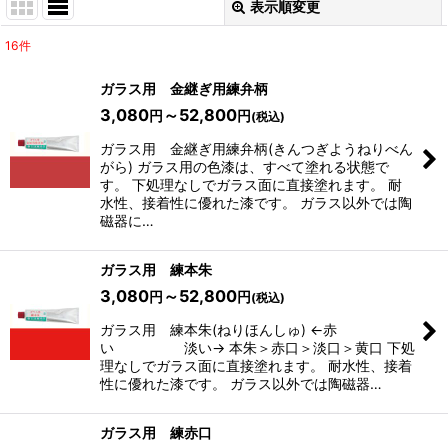
表示順変更
閉じる
16
件
表示数
:
ガラス用 金継ぎ用練弁柄
3,080
～52,800
円
円
(税込)
並び順
:
ガラス用 金継ぎ用練弁柄(きんつぎようねりべん
がら) ガラス用の色漆は、すべて塗れる状態で
す。 下処理なしでガラス面に直接塗れます。 耐
絞り込む
水性、接着性に優れた漆です。 ガラス以外では陶
磁器に…
ガラス用 練本朱
3,080
～52,800
円
円
(税込)
ガラス用 練本朱(ねりほんしゅ) ←赤
い 淡い→ 本朱＞赤口＞淡口＞黄口 下処
理なしでガラス面に直接塗れます。 耐水性、接着
性に優れた漆です。 ガラス以外では陶磁器…
ガラス用 練赤口