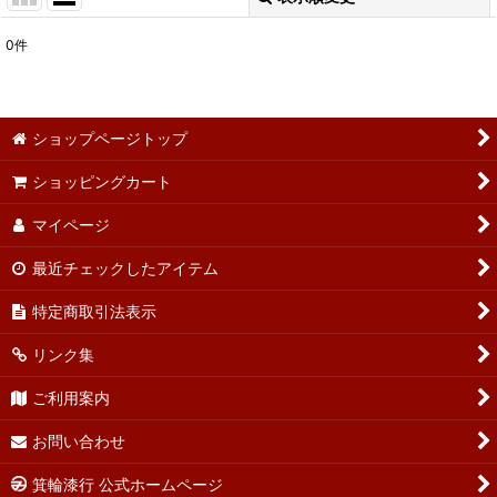
0
件
表示数
:
並び順
:
ショップページトップ
ショッピングカート
絞り込む
マイページ
最近チェックしたアイテム
特定商取引法表示
リンク集
ご利用案内
お問い合わせ
箕輪漆行 公式ホームページ