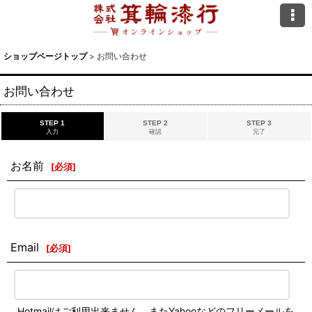
ショップページトップ
>
お問い合わせ
お問い合わせ
STEP 1
STEP 2
STEP 3
入力
確認
完了
お名前
[
必須
]
Email
[
必須
]
Hotmailはご利用出来ません。またYahooなどのフリーメールを