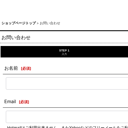
ショップページトップ
>
お問い合わせ
お問い合わせ
STEP 1
入力
お名前
[
必須
]
Email
[
必須
]
Hotmailはご利用出来ません。またYahooなどのフリーメー