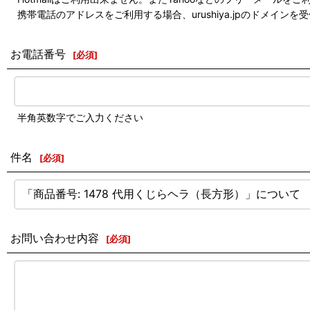
携帯電話のアドレスをご利用する場合、urushiya.jpのドメ
お電話番号
[
必須
]
半角英数字でご入力ください
件名
[
必須
]
お問い合わせ内容
[
必須
]