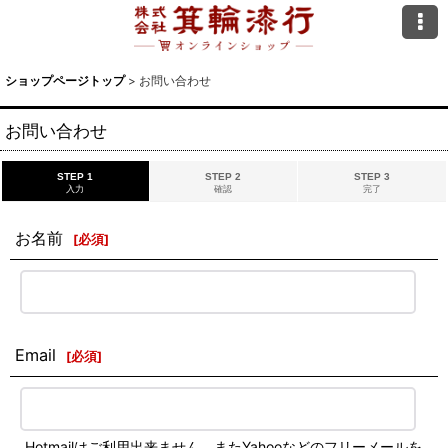
ショップページトップ
>
お問い合わせ
お問い合わせ
STEP 1
STEP 2
STEP 3
入力
確認
完了
お名前
[
必須
]
Email
[
必須
]
Hotmailはご利用出来ません。またYahooなどのフリーメールを