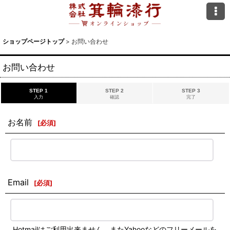
ショップページトップ
>
お問い合わせ
お問い合わせ
STEP 1
STEP 2
STEP 3
入力
確認
完了
お名前
[
必須
]
Email
[
必須
]
Hotmailはご利用出来ません。またYahooなどのフリーメールを